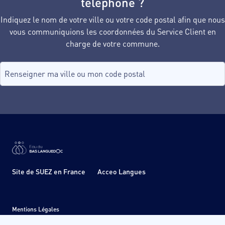
téléphone ?
Indiquez le nom de votre ville ou votre code postal afin que nous
vous communiquions les coordonnées du Service Client en
charge de votre commune.
Recherche de commune, tapez dans le champ puis sélectionnez d
aucune commune
Site de SUEZ en France
Acceo Langues
Mentions Légales