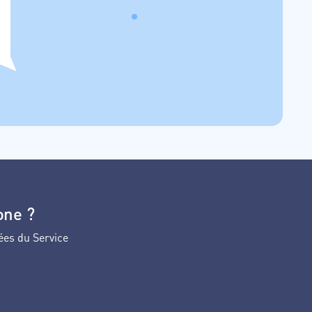
one ?
ées du Service
ans la liste.