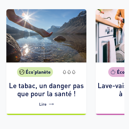
Éco’planète
Éco’g
Le tabac, un danger pas
Lave-vais
que pour la santé !
à l
Lire